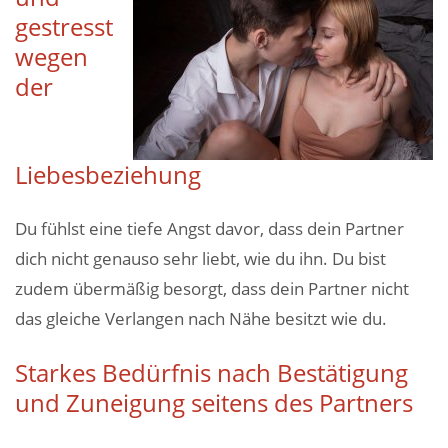
gestresst
wegen
der
Liebesbeziehung
Du fühlst eine tiefe Angst davor, dass dein Partner
dich nicht genauso sehr liebt, wie du ihn. Du bist
zudem übermäßig besorgt, dass dein Partner nicht
das gleiche Verlangen nach Nähe besitzt wie du.
Starkes Bedürfnis nach Bestätigung
und Zuneigung seitens des Partners