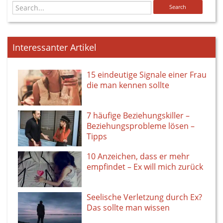
Interessanter Artikel
15 eindeutige Signale einer Frau
die man kennen sollte
7 häufige Beziehungskiller –
Beziehungsprobleme lösen –
Tipps
10 Anzeichen, dass er mehr
empfindet – Ex will mich zurück
Seelische Verletzung durch Ex?
Das sollte man wissen