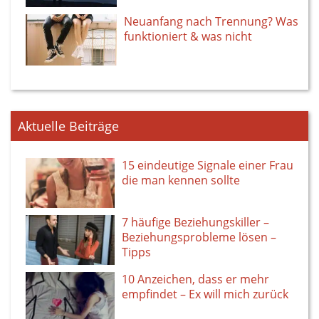
Neuanfang nach Trennung? Was
funktioniert & was nicht
Aktuelle Beiträge
15 eindeutige Signale einer Frau
die man kennen sollte
7 häufige Beziehungskiller –
Beziehungsprobleme lösen –
Tipps
10 Anzeichen, dass er mehr
empfindet – Ex will mich zurück