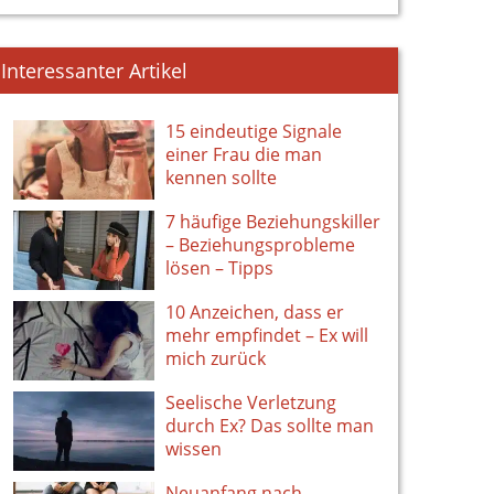
Interessanter Artikel
15 eindeutige Signale
einer Frau die man
kennen sollte
7 häufige Beziehungskiller
– Beziehungsprobleme
lösen – Tipps
10 Anzeichen, dass er
mehr empfindet – Ex will
mich zurück
Seelische Verletzung
durch Ex? Das sollte man
wissen
Neuanfang nach